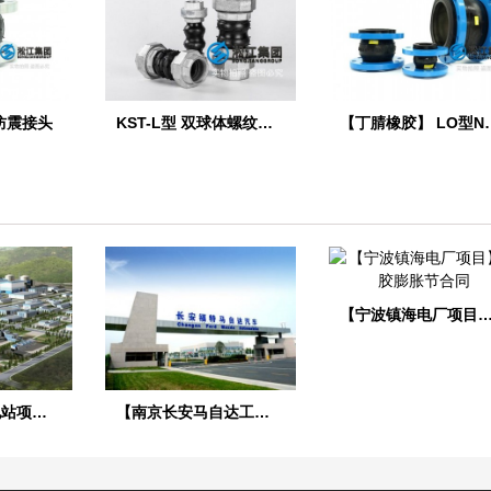
胶防震接头
KST-L型 双球体螺纹橡胶接头
【丁腈橡胶】 L
【宁波镇海电厂项目】橡胶膨胀
【海南昌江核电站项目】1、2号机通用机械橡胶接头合同
【南京长安马自达工厂】橡胶接头合同