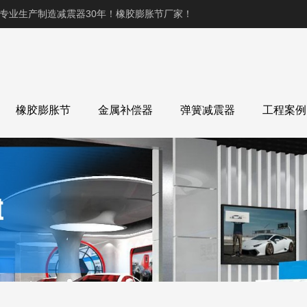
,专业生产制造减震器30年！橡胶膨胀节厂家！
橡胶膨胀节
金属补偿器
弹簧减震器
工程案例