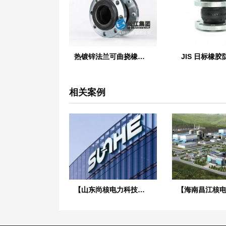
热镀锌法兰可曲挠橡胶接头
JIS 日标橡
相关案例
【山东尚核电力科技】美标橡胶接头合同