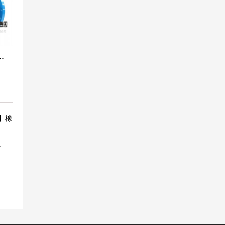
O型NBR液压耐油橡胶接头
节合同