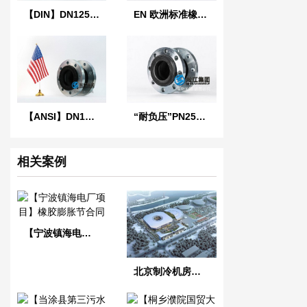
【DIN】DN125单球德标橡胶膨胀节
EN 欧洲标准橡胶膨胀节
【ANSI】DN100美标橡胶膨胀节
“耐负压”PN25橡胶接头
相关案例
【宁波镇海电厂项目】橡胶膨胀节合同
北京制冷机房项目DN100泵房橡胶膨胀节