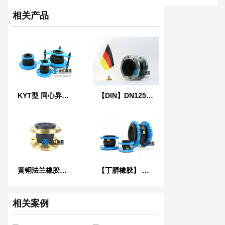
相关产品
KYT型 同心异径橡胶接头
【DIN】DN125单球德标橡胶膨胀节
黄铜法兰橡胶接头
【丁腈橡胶】 LO型NBR液压耐油橡胶接头
相关案例