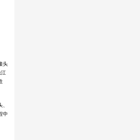
接头
淞江
性
头、
程中