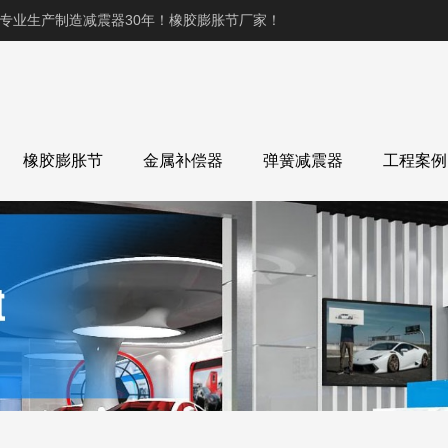
,专业生产制造减震器30年！橡胶膨胀节厂家！
橡胶膨胀节
金属补偿器
弹簧减震器
工程案例