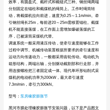
效率，有圆盘式、截杆式和截链式三种。钢丝绳两端
分别固定在锚柱和截煤机的绳筒上。工作时绳筒转
动，将截煤机拉向前进，速度为0.25～1.1m/min。牵
引钢丝绳长25m，每前进20～25m需移置锚柱。截煤
机不能直接落煤，在工作面上需增加爆破落煤的工
序，已被滚筒采煤机代替。
调速系统一般采用液压传动，使牵引速度能够在工作
过程中调节。机械传动装置根据所要求的牵引速度和
运动方向传递动力，一般都采用齿轮传动。电动机为
箱形结构，两端出轴，分别驱动截割部和行走部，并
用连接螺栓把三者固定成一体。现代单环形钻削式采
煤机的电动机功率为200kW，最大牵引速度
7.3m/min，牵引力300kN。
型号：
泵房橡胶膨胀节
黑河市膜处理橡胶膨胀节安装问题，以下是产品图文