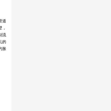
管道
壁，
别流
乱的
的胀