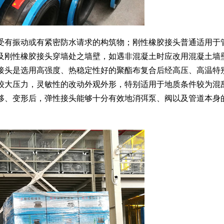
受有振动或有紧密防水请求的构筑物；刚性橡胶接头普通适用于
及刚性橡胶接头穿墙处之墙壁，如遇非混凝土时应改用混凝土墙
接头是选用高强度、热稳定性好的聚酯布复合后经高压、高温特
较大压力，灵敏性的改动外观外形，特别适用于地质条件较为混
移、变形后，弹性接头能够十分有效地消弭泵、阀以及管道本身