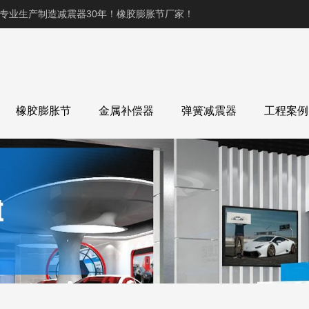
,专业生产制造减震器30年！橡胶膨胀节厂家！
橡胶膨胀节
金属补偿器
弹簧减震器
工程案例