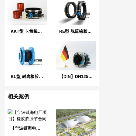
KKT型 卡箍橡胶接头
RE型 脱硫橡胶膨胀节
BL型 耐磨橡胶软连接
【DIN】DN125单球德标橡胶膨胀节
相关案例
【宁波镇海电厂项目】橡胶膨胀节合同