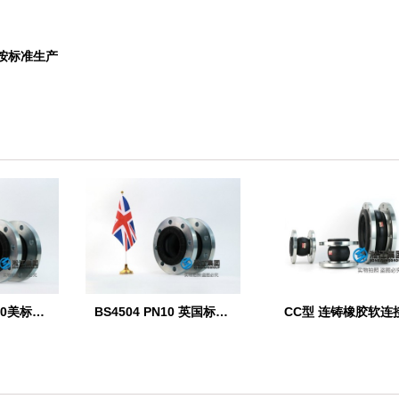
头按标准生产
【ANSI】DN100美标橡胶膨胀节
BS4504 PN10 英国标准橡胶膨胀节
CC型 连铸橡胶软连