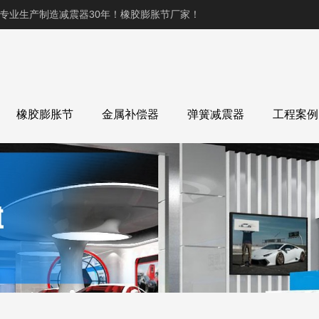
,专业生产制造减震器30年！橡胶膨胀节厂家！
橡胶膨胀节
金属补偿器
弹簧减震器
工程案例