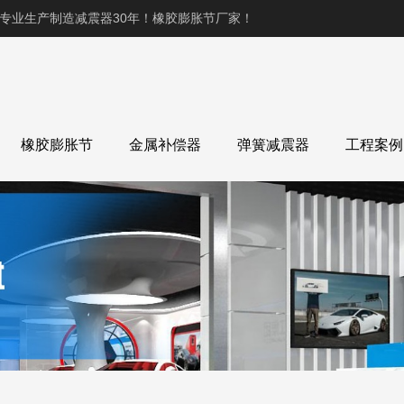
,专业生产制造减震器30年！橡胶膨胀节厂家！
橡胶膨胀节
金属补偿器
弹簧减震器
工程案例