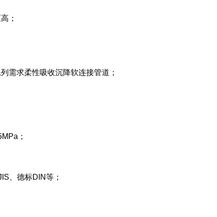
压高；
系列需求柔性吸收沉降软连接管道；
5MPa；
IS、德标DIN等；