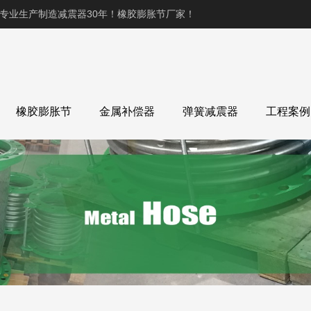
,专业生产制造减震器30年！橡胶膨胀节厂家！
橡胶膨胀节
金属补偿器
弹簧减震器
工程案例