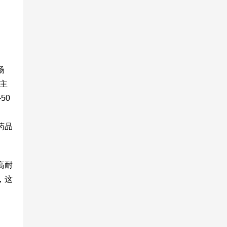
场
管主
50
药品
高耐
，这