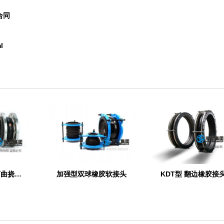
合同
l
CKXT型 船舶可曲挠单球橡胶接头
加强型双球橡胶软接头
KDT型 翻边橡胶接