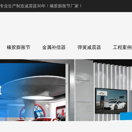
,专业生产制造减震器30年！橡胶膨胀节厂家！
橡胶膨胀节
金属补偿器
弹簧减震器
工程案例