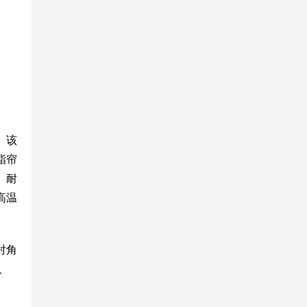
。该
酯帘
、耐
高温
对角
、