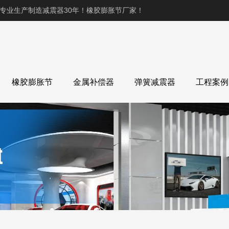
,专业生产制造减震器30年！橡胶膨胀节厂家！
橡胶膨胀节
金属补偿器
弹簧减震器
工程案例