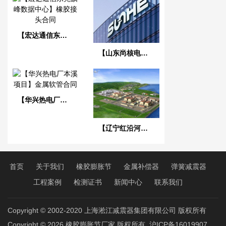
【宏达通信东莞旗峰数据中心】橡胶接头合同
【山东尚核电力科技】美标橡胶接头合同
【华兴热电厂本溪项目】金属软管合同
【辽宁红沿河核电站】可曲挠橡胶接头
首页
关于我们
橡胶膨胀节
金属补偿器
弹簧减震器
工程案例
检测证书
新闻中心
联系我们
Copyright © 2002-2020 上海淞江减震器集团有限公司 版权所有
Copyright © 2026
橡胶膨胀节厂家
版权所有
沪ICP备16019907