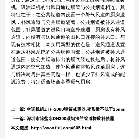
机。吸油烟机的出风口通过烟管与公共烟道相连。其
特征在于：在公共烟道内设置一个补气风道向厨房送
风，补风通道与公共烟道隔离，公共烟道被补风通道
包围，补风通道的进风口与室外连通，厨房设有补风
通道，内设有与送风通道的出风口连接的补风口。与
现有技术相比，本实用新型的优点是：送风通道设置
在厨房补风系统的公共烟道内部，公共烟道被补风通
道包围，使公共烟道排出的烟气经过换热后，将补风
通道内的空气加热，使补风通道将热风送至厨房，这
与解决厨房抽真空问题一样，也减少了排风造成的能
源浪费，特别适合场合冬季暖气厨房。
上一篇:
空调机组ZTF-2000弹簧减震器,变形量不低于25mm
下一篇:
深圳市除盐水DN300碳钢法兰管道橡胶补偿器
本文链接:
http://www.fjrlj.com/605.html