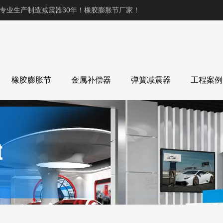
,专业生产制造减震器30年！橡胶膨胀节厂家！
橡胶膨胀节
金属补偿器
弹簧减震器
工程案例