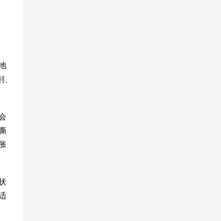
地
剂、
会
撕
胀
状
适