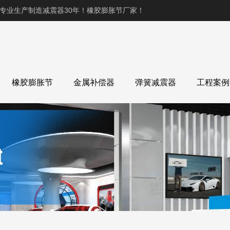
,专业生产制造减震器30年！橡胶膨胀节厂家！
橡胶膨胀节
金属补偿器
弹簧减震器
工程案例