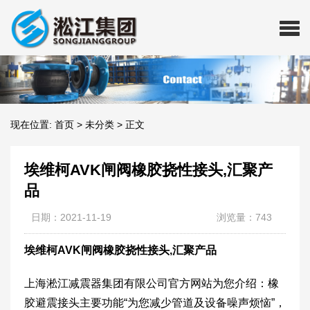
现在位置:
首页
>
未分类
>
正文
埃维柯AVK闸阀橡胶挠性接头,汇聚产
品
日期：2021-11-19
浏览量：743
埃维柯AVK闸阀橡胶挠性接头,汇聚产品
上海淞江减震器集团有限公司官方网站为您介绍：橡
胶避震接头主要功能“为您减少管道及设备噪声烦恼”，