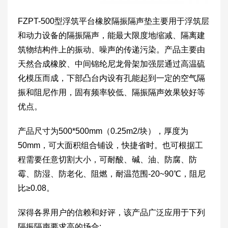
FZPT-500型浮筑平台橡胶隔振隔声垫主要用于浮筑层
和动力设备的隔振隔声，能最大限度地缩减、隔离建
筑物结构件上的振动、噪声的传递污染。产品主要由
天然合成橡胶、中间锦纶尼龙骨架加强层通过高温硫
化模压而成，下部凸台内设有孔能起到一定的空气隔
振和阻尼作用，固有频率较低、隔振隔声效果较好等
优点。
产品尺寸为500*500mm（0.25m2/块），厚度为
50mm，可大面积组合铺设，快捷省时。也可根据工
程需要任意切割大小，可耐酸、碱、油、防腐、防
霉、防湿、防老化、阻燃，耐温范围-20~90℃，阻尼
比≥0.08。
深得各界用户的信赖和好评，该产品广泛应用于下列
隔振隔声要求高的场合: