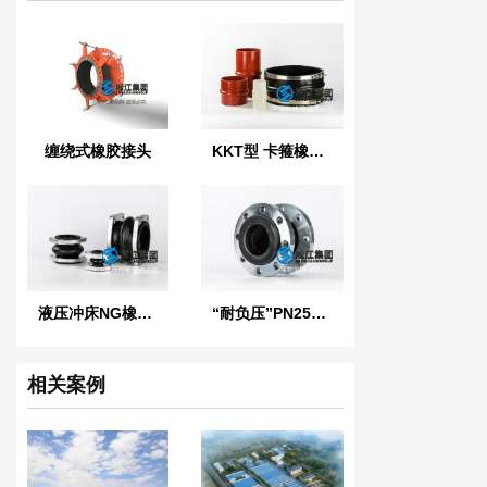
缠绕式橡胶接头
KKT型 卡箍橡胶接头
液压冲床NG橡胶软连接
“耐负压”PN25橡胶接头
相关案例