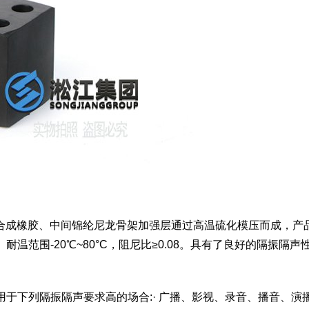
天然合成橡胶、中间锦纶尼龙骨架加强层通过高温硫化模压而成，产
范围-20℃~80°C，阻尼比≥0.08。具有了良好的隔振隔声
于下列隔振隔声要求高的场合:· 广播、影视、录音、播音、演