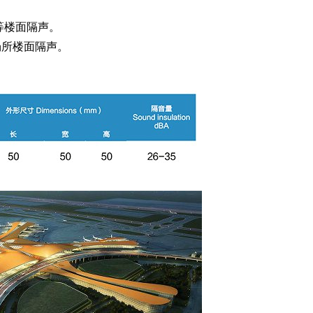
等楼面隔声。
场所楼面隔声。