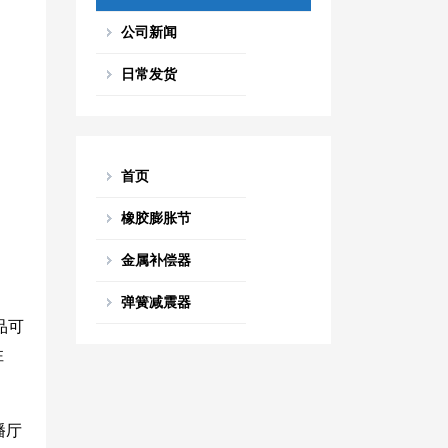
公司新闻
日常发货
首页
橡胶膨胀节
金属补偿器
弹簧减震器
品可
性
播厅