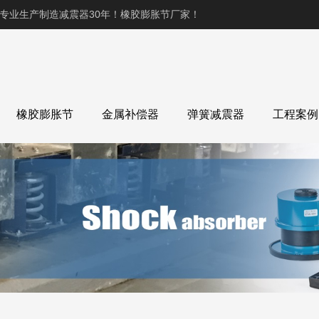
,专业生产制造减震器30年！橡胶膨胀节厂家！
橡胶膨胀节
金属补偿器
弹簧减震器
工程案例