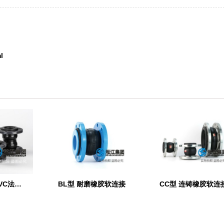
l
【PVC】单球PVC法兰橡胶接头
BL型 耐磨橡胶软连接
CC型 连铸橡胶软连