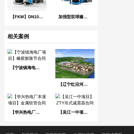
【FKM】DN100氟橡胶挠性接管
加强型双球橡胶软接头
相关案例
【宁波镇海电厂项目】橡胶膨胀节合同
【辽宁红沿河核电站】可曲挠橡胶接头
【华兴热电厂本溪项目】金属软管合同
【吴江一中项目】ZTY吊式减震器合同