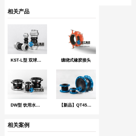
相关产品
KST-L型 双球体螺纹橡胶接头
缠绕式橡胶接头
DW型 饮用水橡胶软接头
【新品】QT450球墨铸铁法兰橡胶接头
相关案例