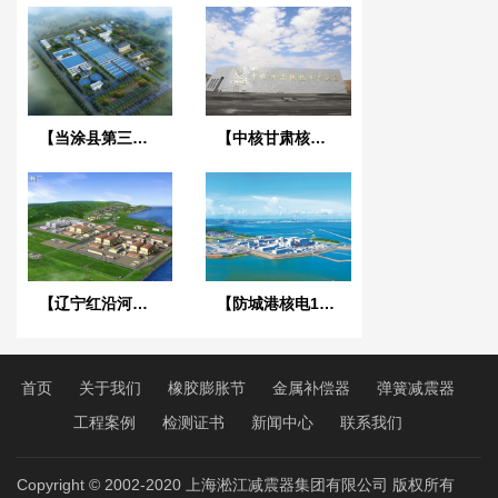
【当涂县第三污水处理厂】橡胶接头合同
【中核甘肃核技术产业园】橡胶接头
【辽宁红沿河核电站】可曲挠橡胶接头
【防城港核电102大修接头项目】橡胶接头合同
首页
关于我们
橡胶膨胀节
金属补偿器
弹簧减震器
工程案例
检测证书
新闻中心
联系我们
Copyright © 2002-2020 上海淞江减震器集团有限公司 版权所有