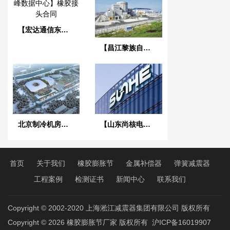
【宏达通信东莞旗峰数据中心】橡胶接头合同
【昌江黎族自治区海南核电项目】橡胶膨胀节合同
北京制冷机房项目DN100泵房橡胶膨胀节
【山东尚核电力科技】美标橡胶接头合同
首页
关于我们
橡胶膨胀节
金属补偿器
弹簧减震器
工程案例
检测证书
新闻中心
联系我们
Copyright © 2002-2020 上海淞江减震器集团有限公司 版权所有
Copyright © 2026
橡胶膨胀节厂家
版权所有
沪ICP备16019907