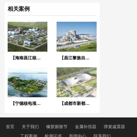
相关案例
【海南昌江核电站项目】1、2号机通用机械橡胶接头合同
【昌江黎族自治区海南核电项目】橡胶膨胀节合同
【宁德核电项目】橡胶接头合同
【成都市新都香城体育中心】弹簧减震器合同
首页
关于我们
橡胶膨胀节
金属补偿器
弹簧减震器
工程案例
检测证书
新闻中心
联系我们