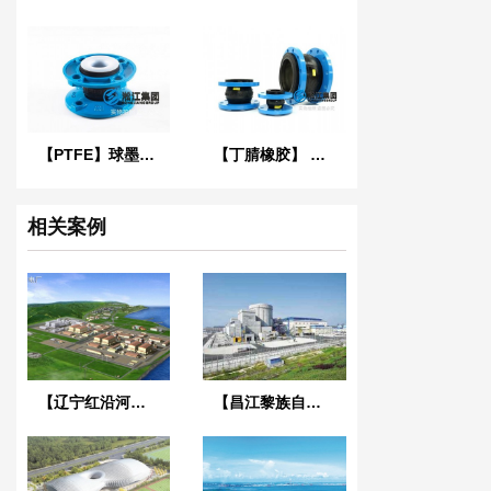
【PTFE】球墨法兰四氟橡胶接头“适用于航空煤油”
【丁腈橡胶】 LO型NBR液压耐油橡胶接头
相关案例
【辽宁红沿河核电站】可曲挠橡胶接头
【昌江黎族自治区海南核电项目】橡胶膨胀节合同