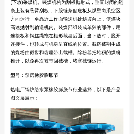
(下放)采煤机。装煤机构为刮板抛射式，垂直封闭的链
条上装有悬臂刮板，下股链条贴底板从煤壁向采空区
方向运行，至靠近工作面输送机处斜坡向上，使煤块
高速抛射到输送机内。装煤部组装成单独的部件，用
连接板和钢丝绳拖在框形截盘后面，当下放时，脱开
连接件，也转成与机身呈直线的位置。截链截割生成
的煤粉由截齿和齿座带出截槽。除粉器把堆积的煤粉
推开，以免再次被带回截槽，堵塞截链运行。
型号：泵房橡胶膨胀节
热电厂锅炉给水泵橡胶膨胀节行业选择，以下是产品
图文展展示：