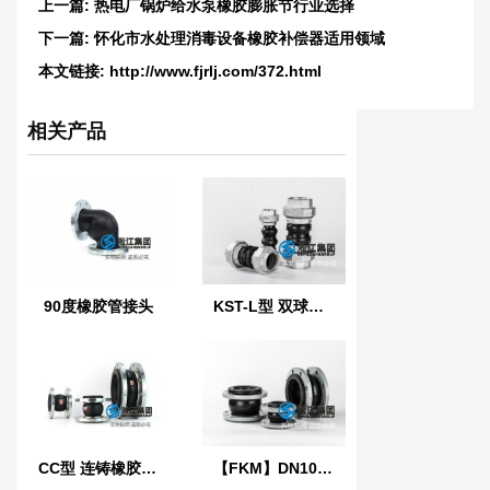
上一篇:
热电厂锅炉给水泵橡胶膨胀节行业选择
下一篇:
怀化市水处理消毒设备橡胶补偿器适用领域
本文链接:
http://www.fjrlj.com/372.html
相关产品
90度橡胶管接头
KST-L型 双球体螺纹橡胶接头
CC型 连铸橡胶软连接
【FKM】DN100氟橡胶挠性接管