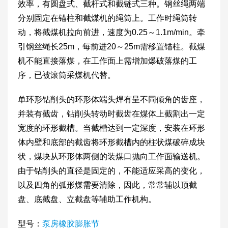
效率，有圆盘式、截杆式和截链式三种。钢丝绳两端
分别固定在锚柱和截煤机的绳筒上。工作时绳筒转
动，将截煤机拉向前进，速度为0.25～1.1m/min。牵
引钢丝绳长25m，每前进20～25m需移置锚柱。截煤
机不能直接落煤，在工作面上需增加爆破落煤的工
序，已被滚筒采煤机代替。
单环形钻削头的环形体端头焊有呈不同倾角的齿座，
并装有截齿，钻削头转动时截齿在煤体上截割出一定
宽度的环形截槽。当截槽达到一定深度，安装在环形
体内壁和底部的截齿将环形截槽内的柱状煤破碎成块
状，煤块从环形体两侧的装煤口抛向工作面输送机。
由于钻削头的直径是固定的，不能适应采高的变化，
以及四角的弧形煤需要清除，因此，常常辅以顶截
盘、底截盘、立截盘等辅助工作机构。
型号：
泵房橡胶膨胀节