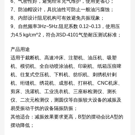
6、气密性好，避免经常充气维护，使用更省心；
7、防油帽设计，具抗油性可防止一般油污腐蚀；
8、内部设计阻尼机构可有效避免共振现象；
9、自然频率3Hz~5Hz.阻尼系数 0.12~0.13，使用压
力4.5 kg/cm^2，符合JISD-4101气垫耐压测试标准；
产品用途
适用于裁断机、高速冲床、注塑机、油压机、吸塑
机、模切机、全自动喷涂油机、印刷机、纸箱压痕啤
机、往复式空压机、下料机、纺织机、刺绣机针剌
机、绗缝机、绣花机、成形机、打杯机、CNC机床、
剪床、洗濯机、工业洗衣机、三座标检测仪、测长
仪、二次元检测仪，测圆仪等自振较大设备的减振及
易受振动干扰的设备隔振防振；
其他适合：减振效果要求更高，B型的摆动会比A型的
摆动降低；